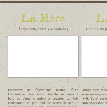
La Mère
L'
Lovez-vous entre ses branches
Comme un pha
Disposant de l'électricité solaire, d'une
Somptueuse caban
kitchenette, d'un salon chauffé au poêle à
le nécessaire, y 
bois et d'une chambre à coucher au toit
hi-fi. Sans parl
transparent, ce petit nid est accessible par un
douche personnelle
ponton, avec vue sur le verdoyant parc naturel