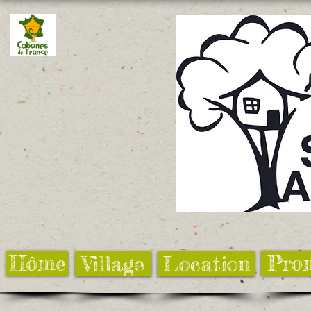
Hôme
Pro
Village
Location